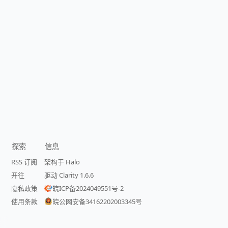
已链接至主星
PROTOCOL: GALAXY-X9
王苏洋
王苏洋Blog
探索
信息
RSS 订阅
架构于 Halo
开往
驱动 Clarity 1.6.6
隐私政策
皖ICP备2024049551号-2
使用条款
皖公网安备34162202003345号