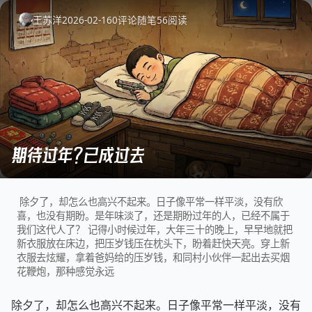
王苏洋
2026-02-16
0
评论
随笔
56
阅读
期待过年？已成过去
除夕了，却怎么也高兴不起来。日子像平常一样平淡，没有欣
喜，也没有期盼。是年味淡了，还是期盼过年的人，已经不属于
我们这代人了？ 记得小时候过年，大年三十的晚上，早早地就把
新衣服放在床边，把压岁钱压在枕头下，盼着赶快天亮。穿上新
衣服去炫耀，拿着爸妈给的压岁钱，和同村小伙伴一起出去买烟
花鞭炮，那种感觉永远
除夕了，却怎么也高兴不起来。日子像平常一样平淡，没有